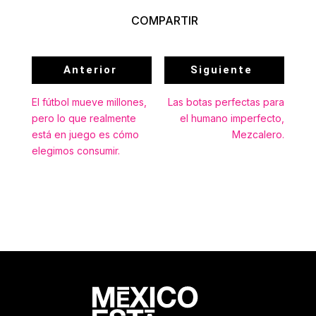
COMPARTIR
Anterior
Siguiente
El fútbol mueve millones,
Las botas perfectas para
pero lo que realmente
el humano imperfecto,
está en juego es cómo
Mezcalero.
elegimos consumir.