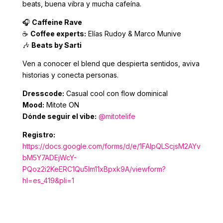
beats, buena vibra y mucha cafeína.
🎧
Caffeine Rave
☕
Coffee experts:
Elías Rudoy & Marco Munive
🎶
Beats by Sarti
Ven a conocer el blend que despierta sentidos, aviva
historias y conecta personas.
Dresscode:
Casual cool con flow dominical
Mood:
Mitote ON
Dónde seguir el vibe:
@mitotelife
Registro:
https://docs.google.com/forms/d/e/1FAIpQLScjsM2AYv
bM5Y7ADEjWcY-
PQoz2i2KeERC1Qu5Im11xBpxk9A/viewform?
hl=es_419&pli=1