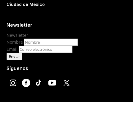
Ciudad de México
Newsletter
Newsletter
Nombre
Email
Enviar
Síguenos
© México Está de Moda® Todos los derechos
reservados.
Prohibida su reproducción total o parcial, así como su
traducción a cualquier idioma sin autorización escrita de
su titular.