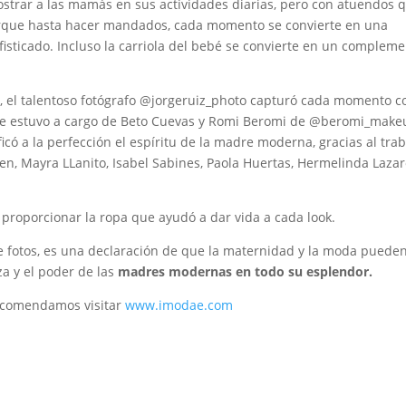
mostrar a las mamás en sus actividades diarias, pero con atuendos 
parque hasta hacer mandados, cada momento se convierte en una
fisticado. Incluso la carriola del bebé se convierte en un complem
e, el talentoso fotógrafo @jorgeruiz_photo capturó cada momento c
ble estuvo a cargo de Beto Cuevas y Romi Beromi de @beromi_make
ó a la perfección el espíritu de la madre moderna, gracias al trab
ten, Mayra LLanito, Isabel Sabines, Paola Huertas, Hermelinda Lazar
proporcionar la ropa que ayudó a dar vida a cada look.
e fotos, es una declaración de que la maternidad y la moda puede
za y el poder de las
madres modernas en todo su esplendor.
recomendamos visitar
www.imodae.com