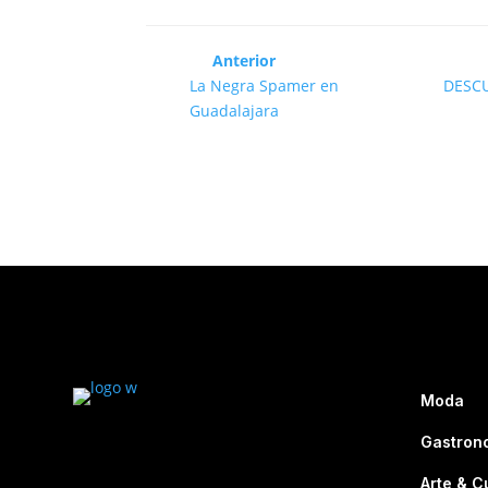
Anterior
La Negra Spamer en
DESCU
Guadalajara
Moda
Gastron
Arte & C