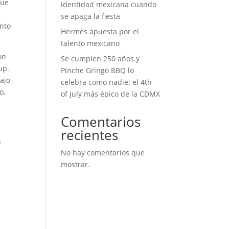
que
identidad mexicana cuando
se apaga la fiesta
ento
Hermès apuesta por el
talento mexicano
on
Se cumplen 250 años y
up.
Pinche Gringo BBQ lo
ajo
celebra como nadie: el 4th
o,
of July más épico de la CDMX
Comentarios
recientes
n
No hay comentarios que
mostrar.