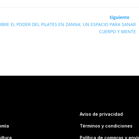
Siguiente
BRE EL PODER DEL PILATES EN ZANNA: UN ESPACIO PARA SANAR
CUERPO Y MENTE
Aviso de privacidad
omía
Términos y condiciones
ultura
Política de compras y enví