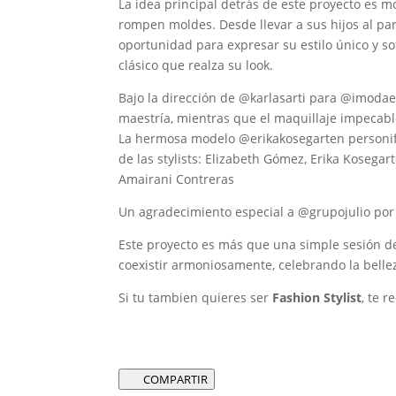
La idea principal detrás de este proyecto es 
rompen moldes. Desde llevar a sus hijos al 
oportunidad para expresar su estilo único y so
clásico que realza su look.
Bajo la dirección de @karlasarti para @imoda
maestría, mientras que el maquillaje impeca
La hermosa modelo @erikakosegarten personific
de las stylists: Elizabeth Gómez, Erika Kosegar
Amairani Contreras
Un agradecimiento especial a @grupojulio por 
Este proyecto es más que una simple sesión d
coexistir armoniosamente, celebrando la belle
Si tu tambien quieres ser
Fashion Stylist
, te 
COMPARTIR