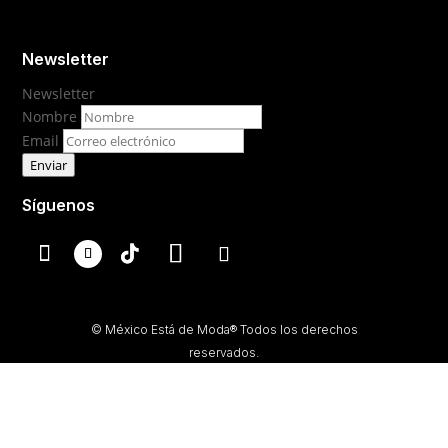
Newsletter
Newsletter
Nombre
Email
Enviar
Síguenos
© México Está de Moda® Todos los derechos
reservados.
Prohibida su reproducción total o parcial, así como su
traducción a cualquier idioma sin autorización escrita de
su titular.