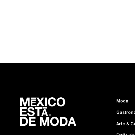
Moda
Gastron
Arte & C