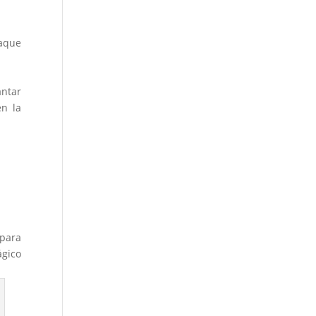
saque
antar
n la
 para
ágico