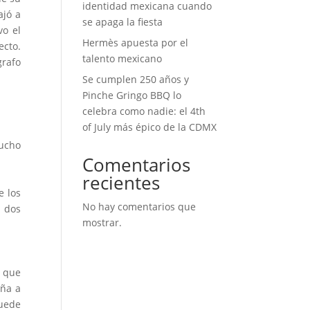
identidad mexicana cuando
ajó a
se apaga la fiesta
vo el
Hermès apuesta por el
ecto.
talento mexicano
grafo
Se cumplen 250 años y
Pinche Gringo BBQ lo
celebra como nadie: el 4th
of July más épico de la CDMX
ucho
Comentarios
recientes
e los
No hay comentarios que
n dos
mostrar.
e que
aña a
puede