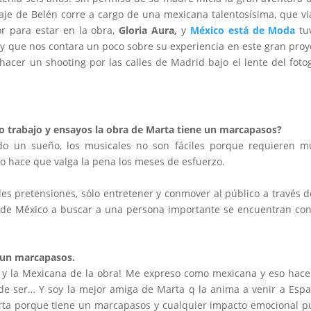
aje de Belén corre a cargo de una mexicana talentosísima, que vi
or para estar en la obra,
Gloria Aura,
y
México está de Moda
tu
a y que nos contara un poco sobre su experiencia en este gran proy
acer un shooting por las calles de Madrid bajo el lente del foto
to trabajo y ensayos la obra de Marta tiene un marcapasos?
o un sueño, los musicales no son fáciles porque requieren m
ado hace que valga la pena los meses de esfuerzo.
es pretensiones, sólo entretener y conmover al público a través d
 de México a buscar a una persona importante se encuentran co
.
 un marcapasos.
 y la Mexicana de la obra! Me expreso como mexicana y eso hac
de ser… Y soy la mejor amiga de Marta q la anima a venir a Esp
rta porque tiene un marcapasos y cualquier impacto emocional 