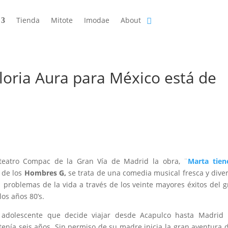
Tienda
Mitote
Imodae
About
 Gloria Aura para México está de
teatro Compac de la Gran Vía de Madrid la obra, ¨
Marta tien
s de los
Hombres G,
se trata de una comedia musical fresca y diver
 problemas de la vida a través de los veinte mayores éxitos del 
os años 80’s.
a adolescente que decide viajar desde Acapulco hasta Madrid 
enía seis años. Sin permiso de su madre inicia la gran aventura 