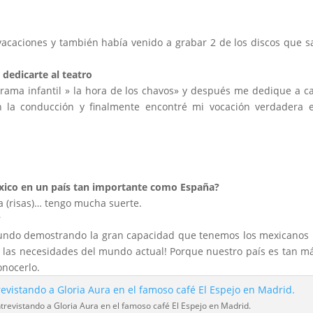
vacaciones y también había venido a grabar 2 de los discos que 
dedicarte al teatro
grama infantil » la hora de los chavos» y después me dedique a c
la conducción y finalmente encontré mi vocación verdadera e
éxico en un país tan importante como España?
ra (risas)… tengo mucha suerte.
?
undo demostrando la gran capacidad que tenemos los mexicanos
e las necesidades del mundo actual! Porque nuestro país es tan m
onocerlo.
trevistando a Gloria Aura en el famoso café El Espejo en Madrid.