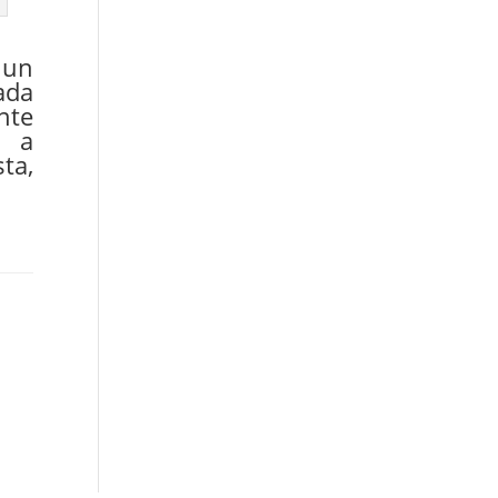
 un
ada
nte
 a
ta,