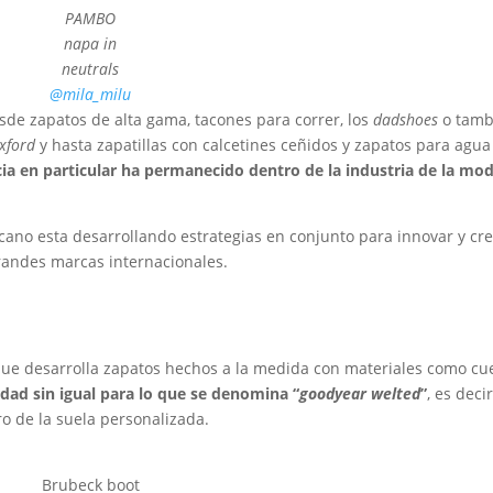
PAMBO
napa in
neutrals
@mila_milu
sde zapatos de alta gama, tacones para correr, los
dadshoes
o tamb
xford
y hasta zapatillas con calcetines ceñidos y zapatos para agua
ia en particular ha permanecido dentro de la industria de la mo
cano esta desarrollando estrategias en conjunto para innovar y cr
randes marcas internacionales.
que desarrolla zapatos hechos a la medida con materiales como cu
idad sin igual para lo que se denomina “
goodyear welted
”
, es deci
o de la suela personalizada.
Brubeck boot