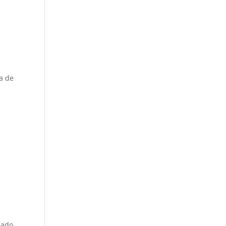
a de
zado