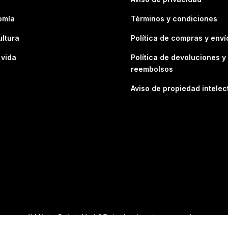
omía
Términos y condiciones
ultura
Política de compras y enví
 vida
Política de devoluciones y
reembolsos
Aviso de propiedad intelec
© México Está de Moda® Todos los derechos reservados.