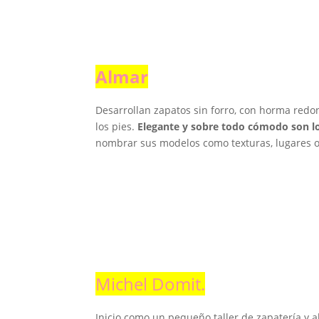
Almar
Desarrollan zapatos sin forro, con horma red
los pies.
Elegante y sobre todo cómodo son l
nombrar sus modelos como texturas, lugares o 
Michel Domit
.
Inicio como un pequeño taller de zapatería y 