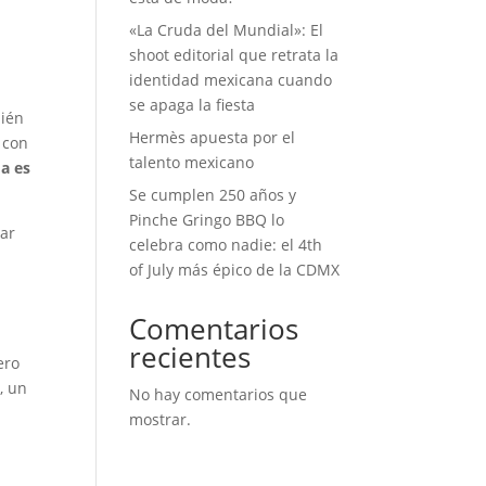
«La Cruda del Mundial»: El
shoot editorial que retrata la
identidad mexicana cuando
se apaga la fiesta
ién
Hermès apuesta por el
 con
talento mexicano
da es
Se cumplen 250 años y
Pinche Gringo BBQ lo
ear
celebra como nadie: el 4th
of July más épico de la CDMX
Comentarios
recientes
ero
r, un
No hay comentarios que
mostrar.