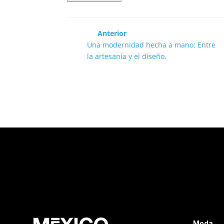
Anterior
Una modernidad hecha a mano: Entre
la artesanía y el diseño.
Moda