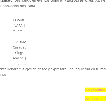
a zapato.
Desfilando en eventos como el
MERCEDES BENZ Fashion We
la innovación mexicana.
POMBO
NAPA |
milamilu
CLAUDIA
Casadei,
Clogs
season |
milamilu
ente llenara tus ojos de deseo y expresará una inquietud en tu me
anos.
By: Claudio 
Arte: Karina