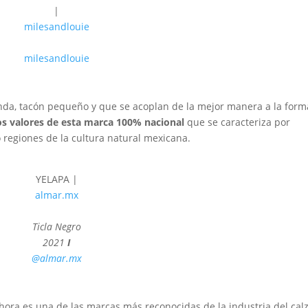
|
milesandlouie
milesandlouie
onda, tacón pequeño y que se acoplan de la mejor manera a la form
os valores de esta marca 100% nacional
que se caracteriza por
regiones de la cultura natural mexicana.
YELAPA |
almar.mx
Ticla Negro
2021
I
@almar.mx
ahora es una de las marcas más reconocidas de la industria del cal