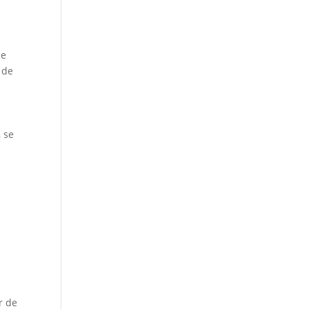
de
 de
, se
r de