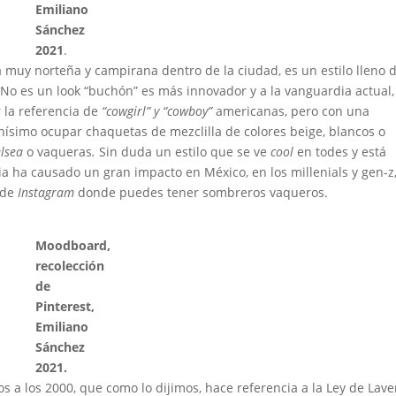
Emiliano
Sánchez
2021
.
ica muy norteña y campirana dentro de la ciudad, es un estilo lleno 
 No es un look “buchón” es más innovador y a la vanguardia actual,
 la referencia de
“cowgirl” y “cowboy”
americanas, pero con una
nísimo ocupar chaquetas de mezclilla de colores beige, blancos o
elsea
o vaqueras
.
Sin duda un estilo que se ve
cool
en todes y está
a ha causado un gran impacto en México, en los millenials y gen-z
 de
Instagram
donde puedes tener sombreros vaqueros.
Moodboard,
recolección
de
Pinterest,
Emiliano
Sánchez
2021.
os a los 2000, que como lo dijimos, hace referencia a la Ley de Lave