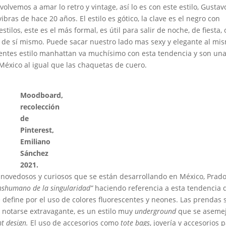
vemos a amar lo retro y vintage, así lo es con este estilo, Gustav
bras de hace 20 años. El estilo es gótico, la clave es el negro con
tilos, este es el más formal, es útil para salir de noche, de fiesta, 
de sí mismo. Puede sacar nuestro lado mas sexy y elegante al mi
 lentes estilo manhattan va muchísimo con esta tendencia y son un
éxico al igual que las chaquetas de cuero.
Moodboard,
recolección
de
Pinterest,
Emiliano
Sánchez
2021.
ás novedosos y curiosos que se están desarrollando en México, Prad
anshumano de la singularidad”
haciendo referencia a esta tendencia 
se define por el uso de colores fluorescentes y neones. Las prendas 
r notarse extravagante, es un estilo muy
underground
que se aseme
nt design.
El uso de accesorios como
tote bags
, joyería y accesorios 