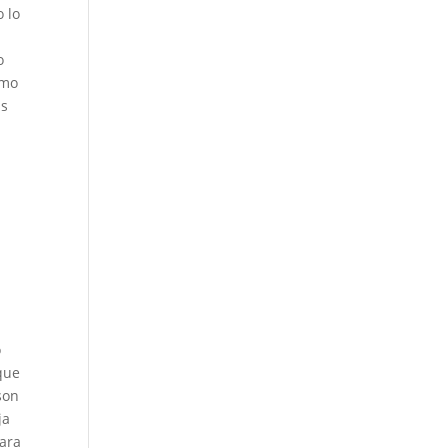
o lo
o
smo
as
o
que
son
ja
para