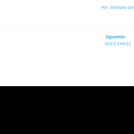
Por: Emiliano Sá
Siguiente
DOCE CHILES