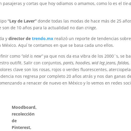
n pasajeras y cortas que hoy odiamos o amamos, como lo es el
tie-
tipo
“Ley de Laver”
donde todas las modas de hace más de 25 año
e son de 10 años para la actualidad no dan
cringe.
oda y
director de
trendo.mx
realizó un reporte de tendencias sobre
n México. Aquí te contamos en que se basa cada uno ellos.
efinir como
”old is new”
ya que nos da esa vibra de los 2000´s, se b
tro outifit. Salir con conjuntos,
pants, hoodies, wid leg jeans, faldas,
colores clave son los rosas, rojos o verdes fluorescentes, aterciopel
ndencia nos regresa por completo 20 años atrás y nos dan ganas d
omenzando a renacer de nuevo en México y lo vemos en redes soci
Moodboard,
recolección
de
Pinterest,