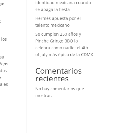
identidad mexicana cuando
dye
se apaga la fiesta
Hermès apuesta por el
s
talento mexicano
Se cumplen 250 años y
 los
Pinche Gringo BBQ lo
celebra como nadie: el 4th
of July más épico de la CDMX
asa
 tops
Comentarios
ados
recientes
e
ales
No hay comentarios que
mostrar.