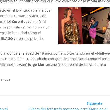
nguardia se identificaron con el nuevo concepto de la
moda mexica
ció en el D.F. ciudad en la cual
ente, es cantante y actriz de
bro del
Coro
Gospel
de Raúl
 en películas y caricaturas, y en
ivos de la ciudad como el
e
ELAGO
y eventos privados
ncia, donde a la edad de 19 años comenzó cantando en el
«Hollyw
rios nunca más. Ha estudiado con grandes profesores como el teno
 Michael Jackson)
Jorge Montesano
(coach vocal de La Academia)
e moda.
Siguiente
en el
El lente del fotógrafo mexicano Jorge Mario en el