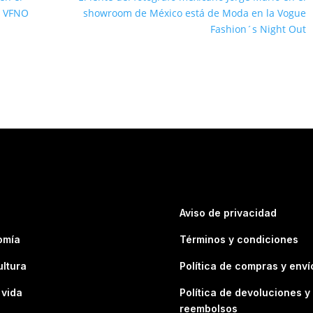
a VFNO
showroom de México está de Moda en la Vogue
Fashion´s Night Out
Aviso de privacidad
omía
Términos y condiciones
ultura
Política de compras y enví
 vida
Política de devoluciones y
reembolsos