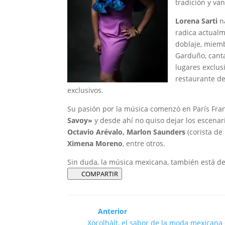
tradición y va
Lorena Sarti
na
radica actualm
doblaje, miem
Garduño, canta
lugares exclus
restaurante d
exclusivos.
Su pasión por la música comenzó en París Fra
Savoy»
y desde ahí no quiso dejar los escena
Octavio Arévalo, Marlon Saunders
(corista de
Ximena Moreno
, entre otros.
Sin duda, la música mexicana, también está d
COMPARTIR
Anterior
Xocolhált, el sabor de la moda mexicana 