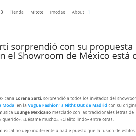
Tienda
Mitote
Imodae
About
rti sorprendió con su propuesta
n el Showroom de México está 
1
exicana
Lorena Sarti
, sorprendió a todos los invitados del showro
de Moda
en la
Vogue Fashion´s Nitht Out de Madrid
con su origin
 música
Lounge Mexicano
mezclado con las tradicionales letras de
y querido», «Bésame mucho», «Cielito lindo» entre otras.
usical no dejó indiferente a nadie puesto que la fusión de estilos