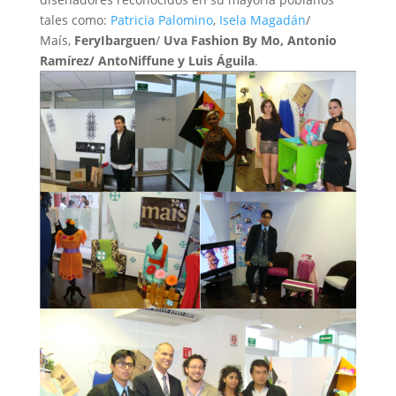
tales como:
Patricia Palomino
,
Isela Magadán
/
Maís,
FeryIbarguen
/
Uva Fashion By Mo, Antonio
Ramírez/ AntoNiffune y Luis Águila
.