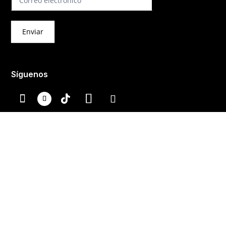
Enviar
Síguenos
© México Está de Moda® Todos los derechos
reservados.
Prohibida su reproducción total o parcial, así como su
traducción a cualquier idioma sin autorización escrita de
su titular.