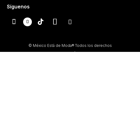
Síguenos
© México Está de Moda® Todos los derechos
reservados.
Prohibida su reproducción total o parcial, así como su
traducción a cualquier idioma sin autorización escrita de
su titular.