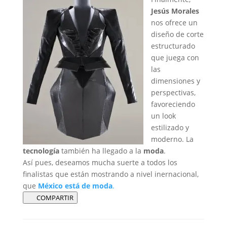
Jesús Morales
nos ofrece un
diseño de corte
estructurado
que juega con
las
dimensiones y
perspectivas,
favoreciendo
un look
estilizado y
moderno. La
tecnología
también ha llegado a la
moda
.
Así pues, deseamos mucha suerte a todos los
finalistas que están mostrando a nivel inernacional,
que
México está de moda
.
COMPARTIR