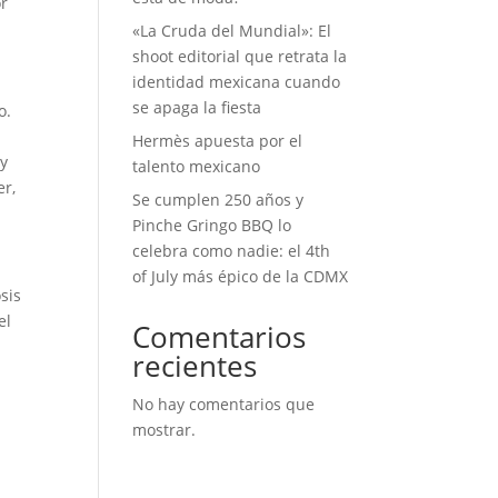
or
«La Cruda del Mundial»: El
shoot editorial que retrata la
identidad mexicana cuando
se apaga la fiesta
o.
Hermès apuesta por el
 y
talento mexicano
er,
Se cumplen 250 años y
Pinche Gringo BBQ lo
celebra como nadie: el 4th
of July más épico de la CDMX
sis
el
Comentarios
recientes
No hay comentarios que
mostrar.