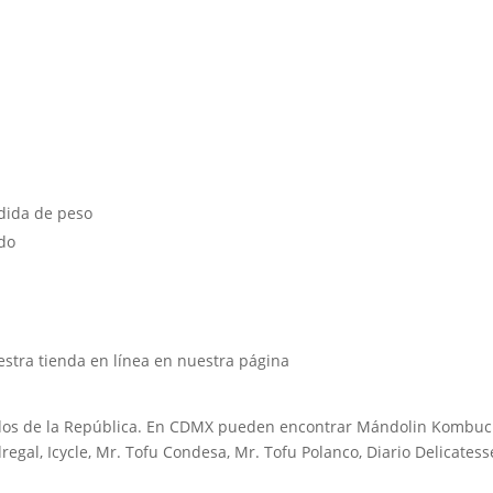
rdida de peso
ado
tra tienda en línea en nuestra página
dos de la República. En CDMX pueden encontrar Mándolin Kombu
gal, Icycle, Mr. Tofu Condesa, Mr. Tofu Polanco, Diario Delicatess