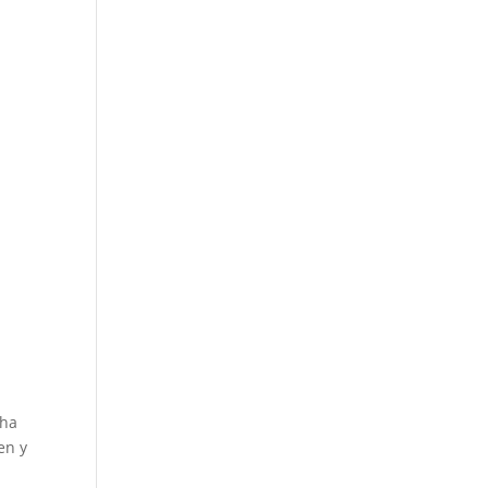
cha
en y