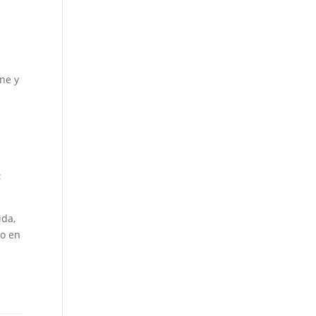
ne y
;
ida,
do en