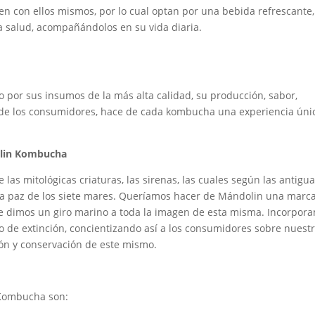
ien con ellos mismos, por lo cual optan por una bebida refrescante,
 la salud, acompañándolos en su vida diaria.
or sus insumos de la más alta calidad, su producción, sabor,
o de los consumidores, hace de cada kombucha una experiencia úni
olin Kombucha
las mitológicas criaturas, las sirenas, las cuales según las antigu
 la paz de los siete mares. Queríamos hacer de Mándolin una marc
le dimos un giro marino a toda la imagen de esta misma. Incorpor
o de extinción, concientizando así a los consumidores sobre nuest
ón y conservación de este mismo.
 Kombucha son: