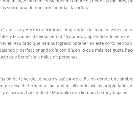
diendo de algo increíble y Mándolin Kombucha tiene las mejores, p
más sobre una de nuestras bebidas favoritas.
a (Francisco y Héctor), decidimos emprender de lleno en este camin
los y lecciones de vida, pero disfrutando y aprendiendo en este
ver el resultado que hemos logrado obtener en este corto periodo
bajando y perfeccionando día con día en lo que más nos gusta hac
ucto que beneficia a miles de personas.
usión de té verde, té negro y azúcar de caña, en donde una simbio
 un proceso de fermentación, potencializando así las propiedades d
 té y el azúcar, haciendo de Mándolin una kombucha muy baja en