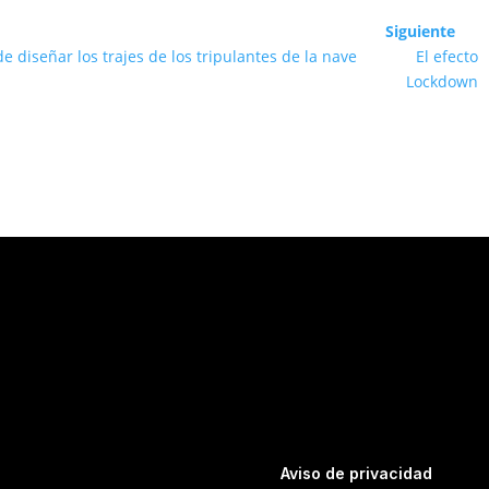
Siguiente
 diseñar los trajes de los tripulantes de la nave
El efecto
Lockdown
Aviso de privacidad