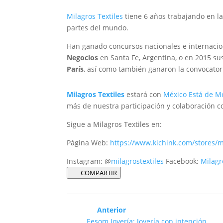
Milagros Textiles
tiene 6 años trabajando en l
partes del mundo.
Han ganado concursos nacionales e internaci
Negocios
en Santa Fe, Argentina, o en 2015 su
París
, así como también ganaron la convocator
Milagros Textiles
estará con
México Está de M
más de nuestra participación y colaboración c
Sigue a Milagros Textiles en:
Página Web:
https://www.kichink.com/stores/mi
Instagram: @
milagrostextiles
Facebook:
Milagr
COMPARTIR
Anterior
Eesom Joyería: Joyería con intención