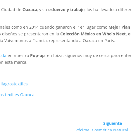
a Ciudad de
Oaxaca
, y su
esfuerzo y trabaj
o, los ha llevado a difere
onales como en 2014 cuando ganaron el 1er lugar como
Mejor Plan
s diseños se presentaron en la
Colección México en Who ́s Next, 
ia Vaivemonos a Francia, representando a Oaxaca en París.
oda
en nuestro
Pop-up
en Ibiza, síguenos muy de cerca para ente
on esta marca.
lagrostextiles
os textiles Oaxaca
Siguiente
Pócima: Cosmética Natural