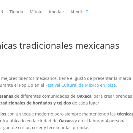
Tienda
Mitote
Imodae
About
nicas tradicionales mexicanas
 mejores talentos mexicanos, tiene el gusto de presentar la marca
durante el Pop Up en el
Festival Cultural de México en Ibiza
.
tesanas
de diferentes comunidades de
Oaxaca
, para crear prendas
tradicionales de bordados y tejidos
de cada lugar.
rios
con un toque moderno pero siempre manteniendo las
técnica
uentra ubicado en la ciudad de
Oaxaca
y en el laboran 4 personas,
ncargan de cortar, coser y terminar las prendas.