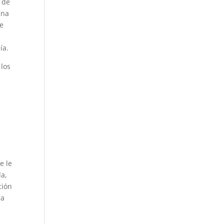
s de
una
de
.
ía.
 los
e le
a,
ción
ia