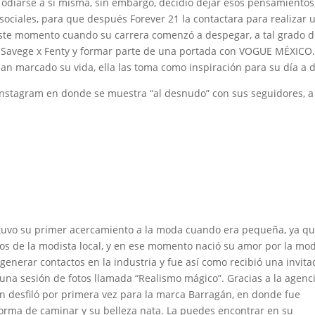
zo odiarse a si misma, sin embargo, decidió dejar esos pensamiento
sociales, para que después Forever 21 la contactara para realizar 
ste momento cuando su carrera comenzó a despegar, a tal grado 
Savege x Fenty y formar parte de una portada con VOGUE MÉXICO
an marcado su vida, ella las toma como inspiración para su día a d
stagram en donde se muestra “al desnudo” con sus seguidores, a
tuvo su primer acercamiento a la moda cuando era pequeña, ya qu
os de la modista local, y en ese momento nació su amor por la mod
generar contactos en la industria y fue así como recibió una invita
una sesión de fotos llamada “Realismo mágico”. Gracias a la agenc
n desfiló por primera vez para la marca Barragán, en donde fue
orma de caminar y su belleza nata. La puedes encontrar en su