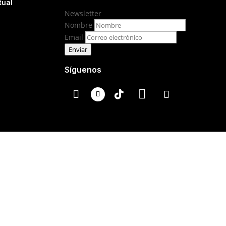
tual
Newsletter
Nombre
Email
Enviar
Síguenos
escrita de su titular.