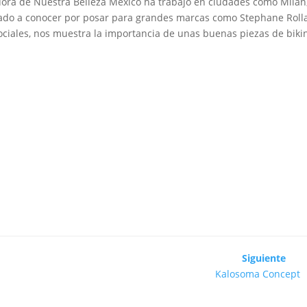
dora de Nuestra Belleza México ha trabajo en ciudades como Milán
a dado a conocer por posar para grandes marcas como Stephane Rol
ociales, nos muestra la importancia de unas buenas piezas de biki
Siguiente
Kalosoma Concept