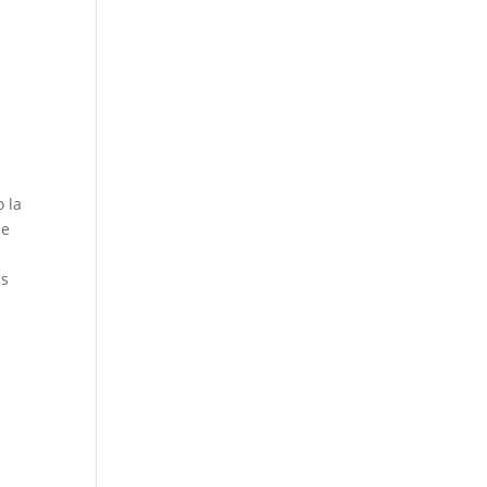
 la
ue
ás