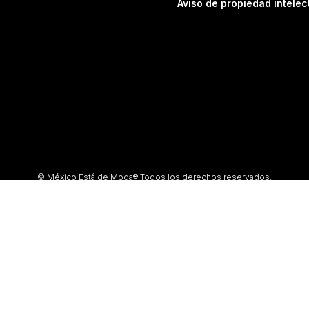
Aviso de propiedad intelec
© México Está de Moda® Todos los derechos reservados.
ción total o parcial, así como su traducción a cualquier idioma sin autorización 