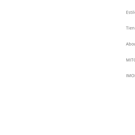
Esti
Tie
Abo
MIT
IMO