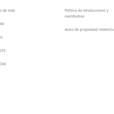
lo de vida
Política de devoluciones y
reembolsos
nda
Aviso de propiedad intelectu
ut
OTE
DAE