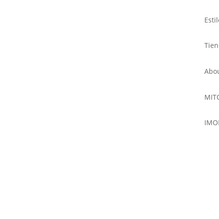
Esti
Tie
Abo
MIT
IMO