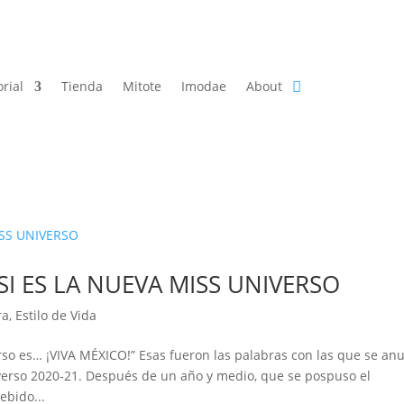
orial
Tienda
Mitote
Imodae
About
ASI ES LA NUEVA MISS UNIVERSO
ra
,
Estilo de Vida
erso es… ¡VIVA MÉXICO!” Esas fueron las palabras con las que se an
erso 2020-21. Después de un año y medio, que se pospuso el
ebido...