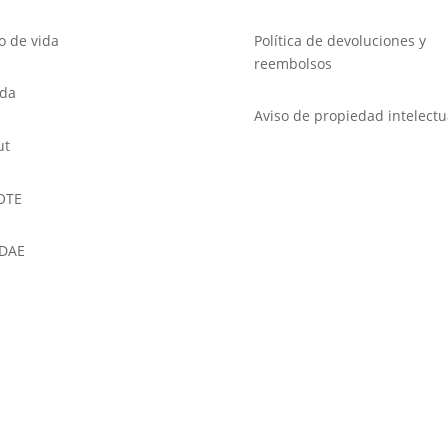
lo de vida
Política de devoluciones y
reembolsos
nda
Aviso de propiedad intelectu
ut
OTE
DAE