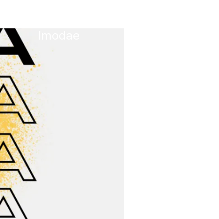
Imodae
About