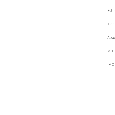
Esti
Tie
Abo
MIT
IMO