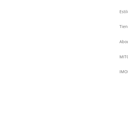
Esti
Tie
Abo
MIT
IMO