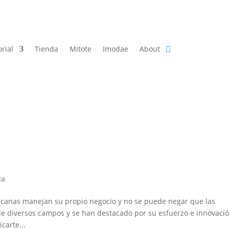
orial
Tienda
Mitote
Imodae
About
da
anas manejan su propio negocio y no se puede negar que las
e diversos campos y se han destacado por su esfuerzo e innovació
carte...