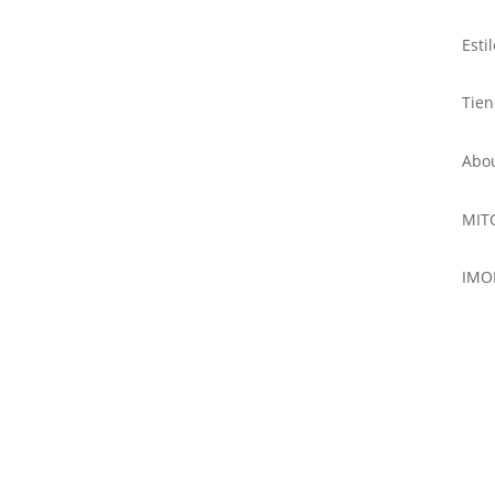
Esti
Tie
Abo
MIT
IMO