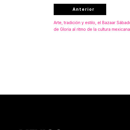
Anterior
Arte, tradición y estilo, el Bazaar Sáb
de Gloria al ritmo de la cultura mexicana