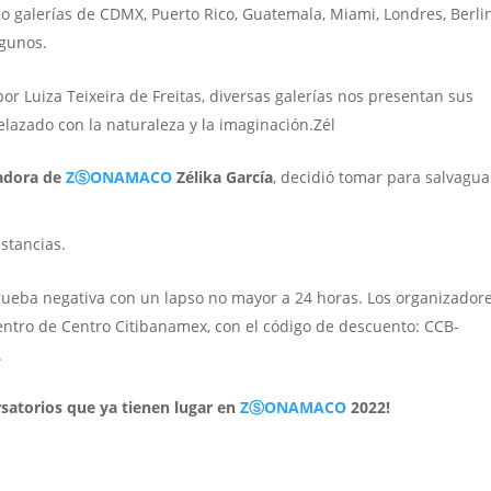
o galerías de CDMX, Puerto Rico, Guatemala, Miami, Londres, Berlin
lgunos.
or Luiza Teixeira de Freitas, diversas galerías nos presentan sus
elazado con la naturaleza y la imaginación.Zél
dadora de
ZⓈONAMACO
Zélika García
, decidió tomar para salvagu
stancias.
rueba negativa con un lapso no mayor a 24 horas. Los organizador
tro de Centro Citibanamex, con el código de descuento: CCB-
.
ersatorios que ya tienen lugar en
ZⓈONAMACO
2022!