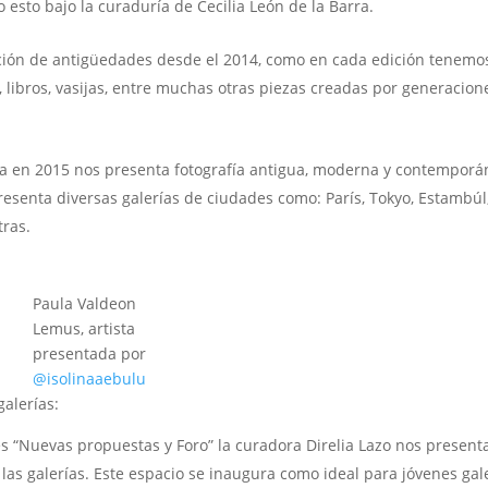
 esto bajo la curaduría de Cecilia León de la Barra.
ción de antigüedades desde el 2014, como en cada edición tenemo
s, libros, vasijas, entre muchas otras piezas creadas por generacion
da en 2015 nos presenta fotografía antigua, moderna y contemporá
esenta diversas galerías de ciudades como: París, Tokyo, Estambúl
tras.
Paula Valdeon
Lemus, artista
presentada por
@isolinaaebulu
alerías:
s “Nuevas propuestas y Foro” la curadora Direlia Lazo nos present
y las galerías. Este espacio se inaugura como ideal para jóvenes gal