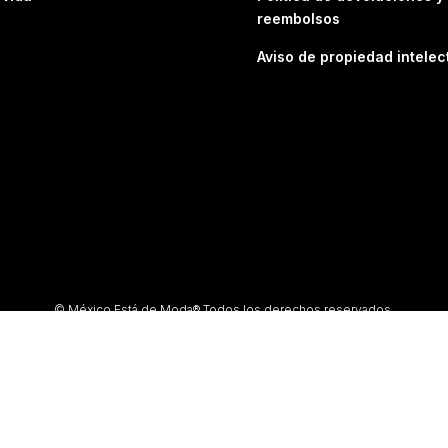
reembolsos
Aviso de propiedad intelec
© México Está de Moda® Todos los derechos reservados.
ción total o parcial, así como su traducción a cualquier idioma sin autorización 