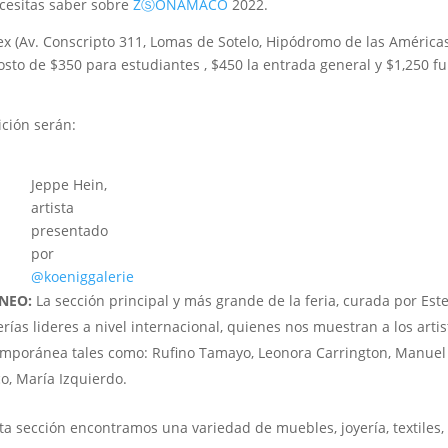
ecesitas saber sobre
ZⓈONAMACO
2022.
ex (Av. Conscripto 311, Lomas de Sotelo, Hipódromo de las Américas
osto de $350 para estudiantes , $450 la entrada general y $1,250 fu
ición serán:
Jeppe Hein,
artista
presentado
por
@koeniggalerie
NEO:
La sección principal y más grande de la feria, curada por Es
rías lideres a nivel internacional, quienes nos muestran a los artis
emporánea tales como: Rufino Tamayo, Leonora Carrington, Manuel
o, María Izquierdo.
ta sección encontramos una variedad de muebles, joyería, textiles,