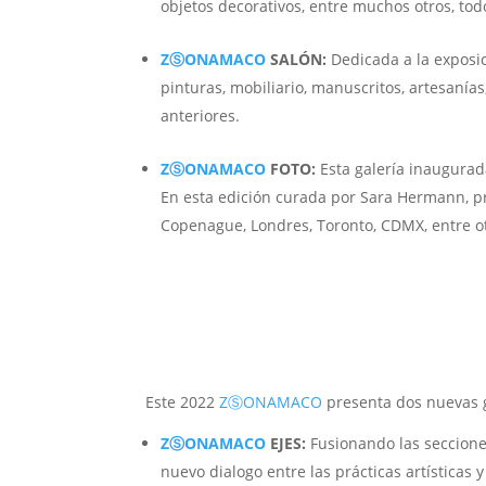
objetos decorativos, entre muchos otros, todo
ZⓈONAMACO
SALÓN:
Dedicada a la exposi
pinturas, mobiliario, manuscritos, artesanía
anteriores.
ZⓈONAMACO
FOTO:
Esta galería inaugura
En esta edición curada por Sara Hermann, pr
Copenague, Londres, Toronto, CDMX, entre o
Este 2022
ZⓈONAMACO
presenta dos nuevas g
ZⓈONAMACO
EJES:
Fusionando las seccione
nuevo dialogo entre las prácticas artísticas 