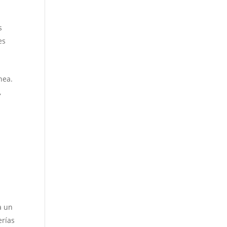
s
es
nea.
,
a un
erías