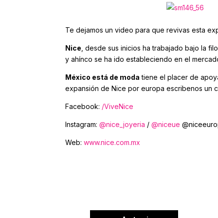
Te dejamos un video para que revivas esta exp
Nice
, desde sus inicios ha trabajado bajo la f
y ahínco se ha ido estableciendo en el mercad
México está de moda
tiene el placer de apoy
expansión de Nice por europa escribenos u
Facebook:
/ViveNice
Instagram:
@nice_joyeria
/
@niceue
@niceeuro
Web:
www.nice.com.mx