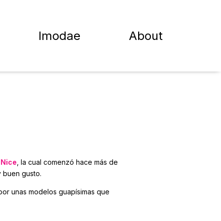
Imodae
About
a
Nice
, la cual comenzó hace más de
y buen gusto.
s por unas modelos guapísimas que