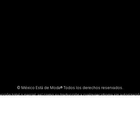
© México Está de Moda® Todos los derechos reservados.
ción total o parcial, así como su traducción a cualquier idioma sin autorización 