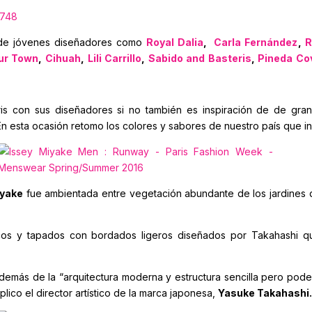
s de jóvenes diseñadores como
Royal Dalia
,
Carla Fernández
,
R
our Town
,
Cihuah
,
Lili Carrillo
,
Sabido and Basteris
,
Pineda Cov
s con sus diseñadores si no también es inspiración de de gran
En esta ocasión retomo los colores y sabores de nuestro país que 
iyake
fue ambientada entre vegetación abundante de los jardines de
cos y tapados con bordados ligeros diseñados por Takahashi q
demás de la “arquitectura moderna y estructura sencilla pero pode
ico el director artístico de la marca japonesa,
Yasuke Takahashi