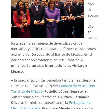
tipo
de
accion
es,
dijo,
se
busca
fortalecer la estrategia de diversificación de
mercados y así incrementar el número de visitantes
extranjeros. De acuerdo al Banco de México, en el
periodo enero-noviembre de 2011 más de
20
millones de turistas internacionales visitaron
México.
A la inauguración del pabellón también asistieron el
Director General Adjunto del
Consejo de Promoción
Turística de México
,
Rodolfo López Negrete
; el
Subsecretario de Operación Turística,
Fernando
Olivera
; la ministra consejera de la
Embajada de
México en España
,
Francisca Méndez
, así como los