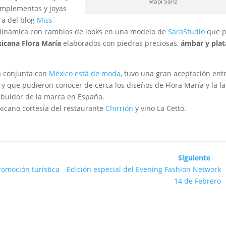
Mapi Sanz
complementos y joyas
ora del blog
Miss
 dinámica con cambios de looks en una modelo de
SaraStudio
que p
icana Flora María
elaborados con piedras preciosas,
ámbar y plat
a conjunta con
México está de moda
, tuvo una gran aceptación ent
r y que pudieron conocer de cerca los diseños de Flora María y la l
ibuidor de la marca en España.
exicano cortesía del restaurante
Chirrión
y vino La Cetto.
Siguiente
omoción turística
Edición especial del Evening Fashion Network
14 de Febrero