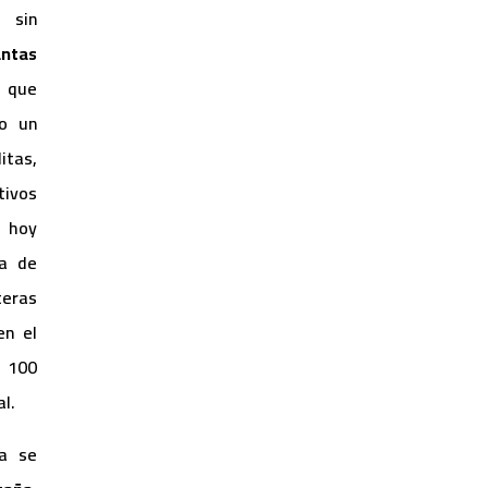
 sin
ntas
o que
o un
itas,
tivos
, hoy
na de
teras
en el
 100
al.
ia se