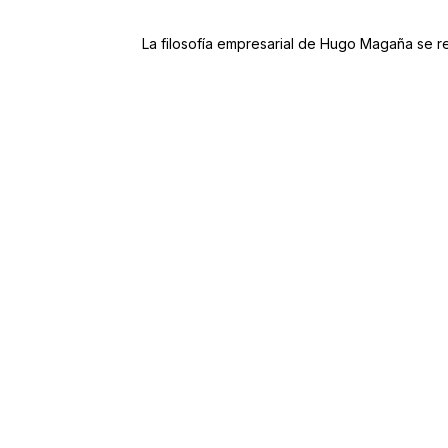
La filosofía empresarial de Hugo Magaña se 
Bajo esta premisa, Santas Alitas d
una atmósfera relajada. Cada suc
familias y aficionados al deporte 
deportivos, promociones, música y
diseñada para generar conexiones 
Esta visión permitió que la marc
estandarizados, acompañamiento c
ello, Santas Alitas ha logrado e
propuesta consistente tanto para c
El crecimiento de la empresa tam
empresarial. Magaña ha impulsado u
continuo y la construcción de r