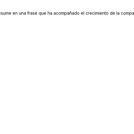
resume en una frase que ha acompañado el crecimiento de la compa
esarrolló un modelo que combina entretenimiento, deporte y
ursal funciona como un punto de encuentro donde amigos,
encuentran un espacio para convivir. Pantallas para eventos
 una personalidad cercana forman parte de una experiencia
más allá de la mesa.
a desarrollara una estructura sólida basada en procesos
onstante y un enfoque claro en la rentabilidad. Gracias a
xpandirse a distintas regiones del país manteniendo una
onsumidores como para inversionistas y franquiciatarios.
bién ha estado acompañado por una cultura de desarrollo
na filosofía centrada en el acompañamiento, el aprendizaje
elaciones de largo plazo. Este enfoque ha permitido que