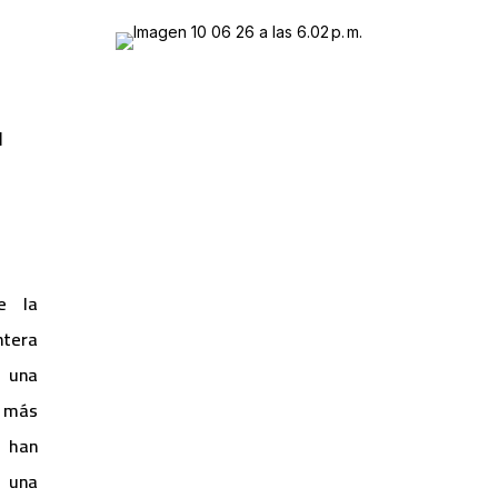
l
e la
tera
 una
 más
 han
 una