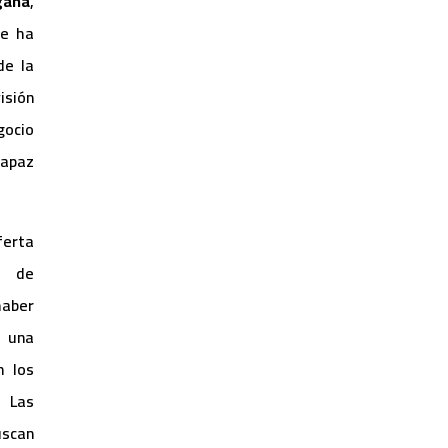
aña
,
ue ha
de la
isión
gocio
capaz
erta
o de
haber
una
n los
 Las
scan