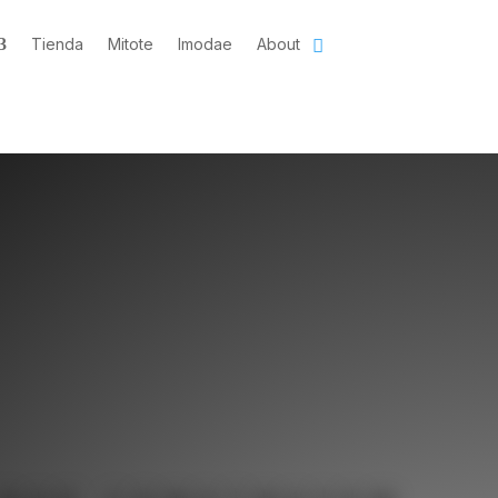
Tienda
Mitote
Imodae
About