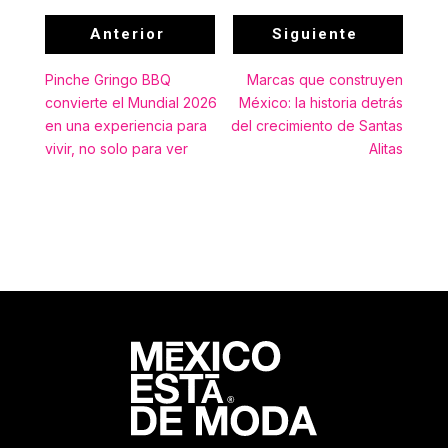
Anterior
Siguiente
Pinche Gringo BBQ
Marcas que construyen
convierte el Mundial 2026
México: la historia detrás
en una experiencia para
del crecimiento de Santas
vivir, no solo para ver
Alitas