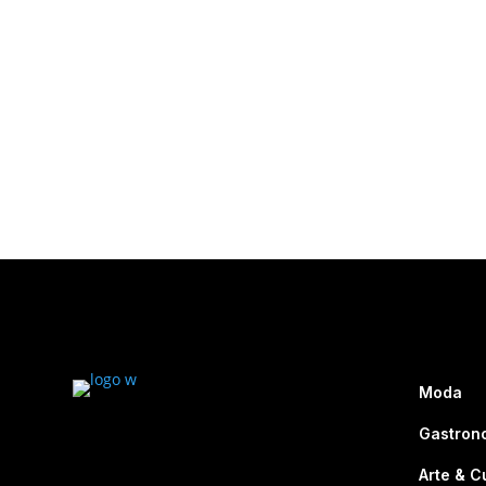
Moda
Gastron
Arte & C