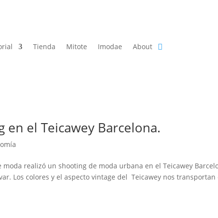
orial
Tienda
Mitote
Imodae
About
g en el Teicawey Barcelona.
nomía
e moda realizó un shooting de moda urbana en el Teicawey Barcel
evar. Los colores y el aspecto vintage del Teicawey nos transportan