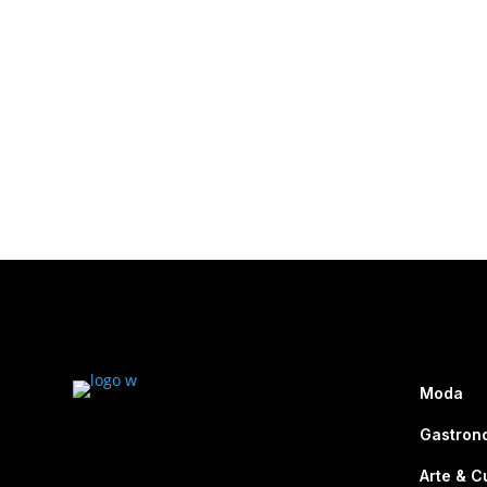
Moda
Gastron
Arte & C