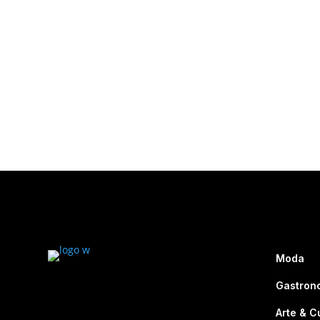
Moda
Gastron
Arte & C