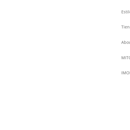
Esti
Tie
Abo
MIT
IMO