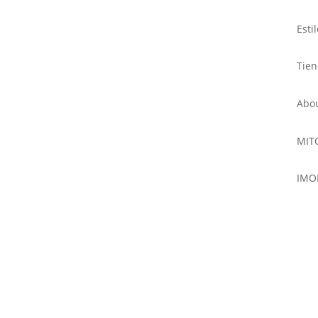
Esti
Tie
Abo
MIT
IMO