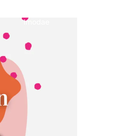
Imodae
About