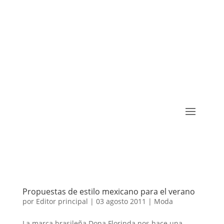
Propuestas de estilo mexicano para el verano
por
Editor principal
|
03 agosto 2011
|
Moda
La marca brasileña Dona Florinda nos hace una