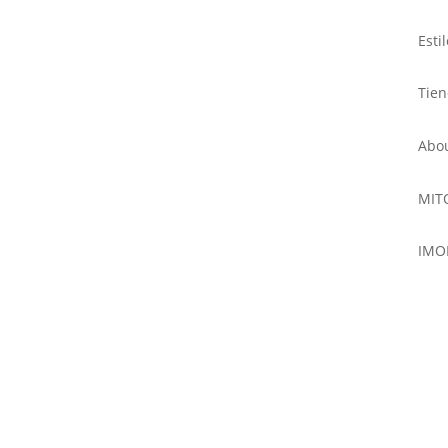
Esti
Tie
Abo
MIT
IMO