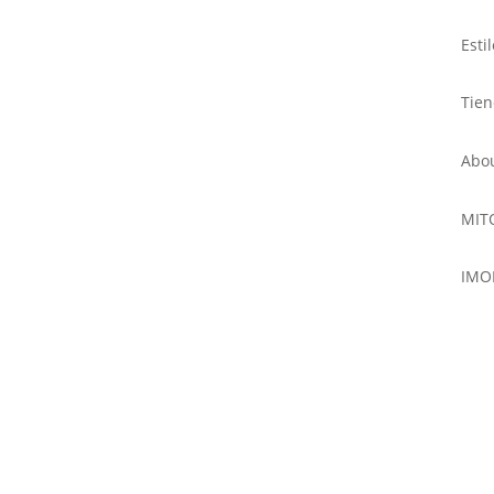
Esti
Tie
Abo
MIT
IMO