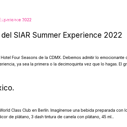
itorial
Tienda
Mitote
no del SIAR Summer Experience 2022
 el Hotel Four Seasons de la CDMX. Debemos admitir lo emocionante 
iencia, ya sea la primera o la decimoquinta vez que lo hagas. El gra
xico.
World Class Club en Berlín. Imagínense una bebida preparada con los
cor de plátano, 3 dash tintura de canela con plátano, 45 ml...