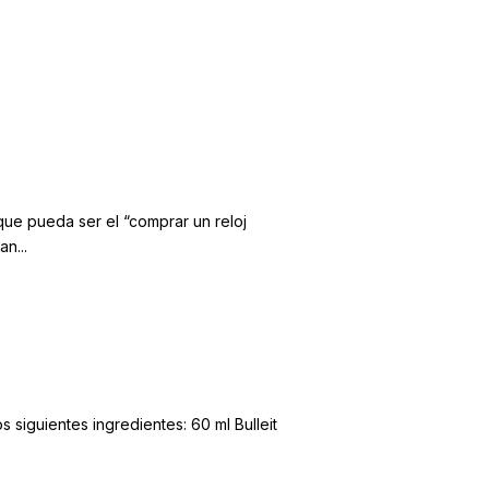
Imodae
About
que pueda ser el “comprar un reloj
n...
 siguientes ingredientes: 60 ml Bulleit