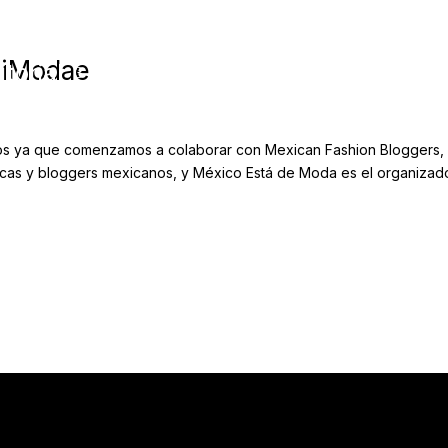
 iModae
itorial
Tienda
Mitote
 ya que comenzamos a colaborar con Mexican Fashion Bloggers, q
cas y bloggers mexicanos, y México Está de Moda es el organizador 