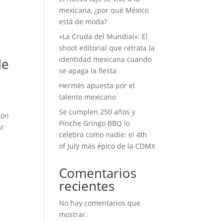
mexicana, ¿por qué México
está de moda?
«La Cruda del Mundial»: El
shoot editorial que retrata la
identidad mexicana cuando
de
se apaga la fiesta
Hermès apuesta por el
talento mexicano
Se cumplen 250 años y
lón
Pinche Gringo BBQ lo
ar
celebra como nadie: el 4th
of July más épico de la CDMX
Comentarios
recientes
n
No hay comentarios que
mostrar.