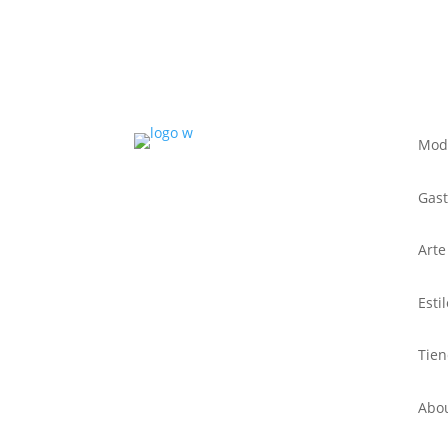
Mod
Gas
Arte
Esti
Tie
Abo