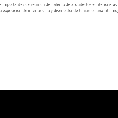
 importantes de reunión del talento de arquitectos e interioristas
sta exposición de interiorismo y diseño donde teníamos una cita mu